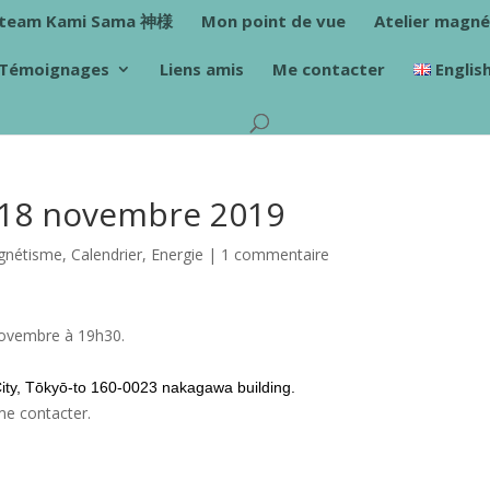
 team Kami Sama 神様
Mon point de vue
Atelier magn
Témoignages
Liens amis
Me contacter
Englis
 18 novembre 2019
agnétisme
,
Calendrier
,
Energie
|
1 commentaire
 novembre à 19h30.
City, Tōkyō-to 160-0023 nakagawa building.
me contacter.